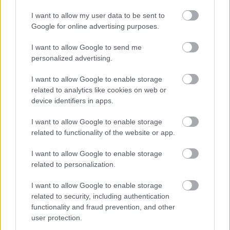
Két év és négy hónap, letöltendő...
I want to allow my user data to be sent to
Google for online advertising purposes.
I want to allow Google to send me
personalized advertising.
Jöhet a taperolás!
I want to allow Google to enable storage
related to analytics like cookies on web or
device identifiers in apps.
A jó pap holtig tanul, de legalább
I want to allow Google to enable storage
harmincötig.
related to functionality of the website or app.
I want to allow Google to enable storage
related to personalization.
Óvodáskorba ért a blog
I want to allow Google to enable storage
related to security, including authentication
functionality and fraud prevention, and other
user protection.
Maraton a kukában