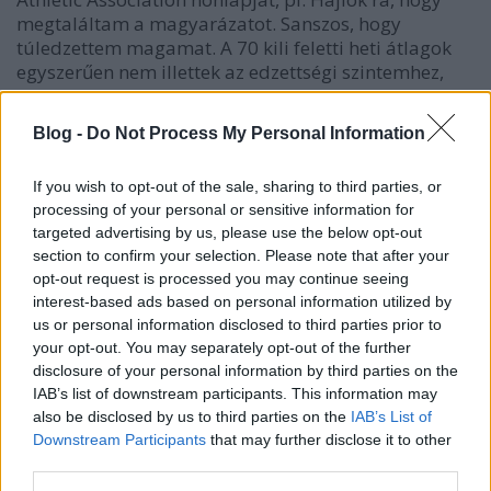
megtaláltam a magyarázatot. Sanszos, hogy
túledzettem magamat. A 70 kili feletti heti átlagok
egyszerűen nem illettek az edzettségi szintemhez,
súlyomhoz, kondimhoz. 2010-ben nem hajtottam így
meg magamat, mégis király volt a futásom a
Blog -
Do Not Process My Personal Information
versenyen. Ahogy a hosszú felkészülés sem okés,
nehéz megőrizni a motivációt a negyedik
If you wish to opt-out of the sale, sharing to third parties, or
hónapra. További megállapítás, hogy mindkét
processing of your personal or sensitive information for
alkalommal a verseny előtti 4. héten voltam
targeted advertising by us, please use the below opt-out
csúcsformában, felfalva reggelire egy-egy 30-35 kilis
section to confirm your selection. Please note that after your
edzést, másnapi izomláz nélkül, 5.30 alatti átlaggal.
opt-out request is processed you may continue seeing
Be kellett látnom azt is, hogy 10 kilin és fáltávon
interest-based ads based on personal information utilized by
látványosan jobbak az eredményeim, mint
us or personal information disclosed to third parties prior to
maratonon. Lehetséges, hogy a féltáv az én igazi
your opt-out. You may separately opt-out of the further
terepem, nem a teljes? Addig azonban nem halok
disclosure of your personal information by third parties on the
meg, amíg azt a köcsög négyórás szintet meg nem
IAB’s list of downstream participants. This information may
ütöm egyszer! Majd utána jöhetnek a hepi féltávok...
also be disclosed by us to third parties on the
IAB’s List of
Örökzöld téma a súlyom is, erről már annyit írtam,
Downstream Participants
that may further disclose it to other
hogy kijönne belőle az Enciklopédia Galaktika. Le
third parties.
kell fogyni, punktum. Back to the seventies...