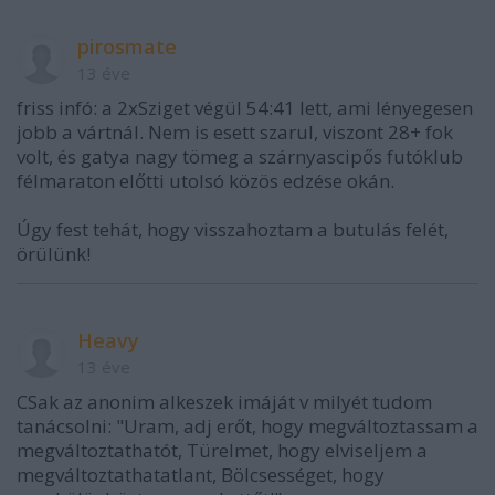
pirosmate
13 éve
friss infó: a 2xSziget végül 54:41 lett, ami lényegesen
jobb a vártnál. Nem is esett szarul, viszont 28+ fok
volt, és gatya nagy tömeg a szárnyascipős futóklub
félmaraton előtti utolsó közös edzése okán.
Úgy fest tehát, hogy visszahoztam a butulás felét,
örülünk!
Heavy
13 éve
CSak az anonim alkeszek imáját v milyét tudom
tanácsolni: "Uram, adj erőt, hogy megváltoztassam a
megváltoztathatót, Türelmet, hogy elviseljem a
megváltoztathatatlant, Bölcsességet, hogy