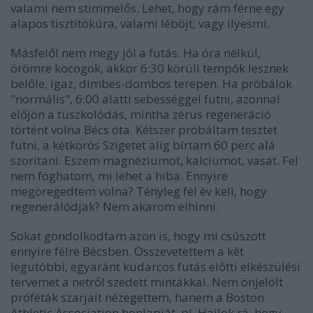
valami nem stimmelős. Lehet, hogy rám férne egy
alapos tisztítókúra, valami léböjt, vagy ilyesmi.
Másfelől nem megy jól a futás. Ha óra nélkül,
örömre kocogok, akkor 6:30 körüli tempók lesznek
belőle, igaz, dimbes-dombos terepen. Ha próbálok
"normális", 6:00 alatti sebességgel futni, azonnal
előjön a tuszkolódás, mintha zérus regeneráció
történt volna Bécs óta. Kétszer próbáltam tesztet
futni, a kétkörös Szigetet alig bírtam 60 perc alá
szorítani. Eszem magnéziumot, kalciumot, vasat. Fel
nem foghatom, mi lehet a hiba. Ennyire
megöregedtem volna? Tényleg fél év kell, hogy
regenerálódjak? Nem akarom elhinni.
Sokat gondolkodtam azon is, hogy mi csúszott
ennyire félre Bécsben. Összevetettem a két
legutóbbi, egyaránt kudarcos futás előtti elkészülési
tervemet a netről szedett mintákkal. Nem önjelölt
próféták szarjait nézegettem, hanem a Boston
Athletic Association honlapját, pl. Hajlok rá, hogy