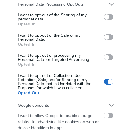
Please note that this website/app uses one or more Google
Personal Data Processing Opt Outs
Konklúzió: rövidebb felkészülés, mondjuk 12 hetes.
services and may gather and store information including but
not limited to your visit or usage behaviour. You may click to
I want to opt-out of the Sharing of my
Cserébe sokkal hosszabb alapozás, mondjuk 5-6
personal data.
grant or deny consent to Google and its third-party tags to
hónap, heti 30-40 kilivel. Ngyrészt alacsony
Opted In
use your data for below specified purposes in below Google
intenzitású edzésekkel, égjen az a zsír... Az őszi
consent section.
versenyek így kiesnek, megyek újra Bécsbe. De
I want to opt-out of the Sale of my
Personal Data.
először is elmegyek állapotfelmérésre, doktorilag.
Opted In
Ma pedig kimegyek a Szigetre, hogy megtudjam,
milyen mély a Nyúl ürege.
I want to opt-out of processing my
Personal Data for Targeted Advertising.
Opted In
I want to opt-out of Collection, Use,
Retention, Sale, and/or Sharing of my
Personal Data that Is Unrelated with the
Címkék:
Címkék
Purposes for which it was collected.
Opted Out
Google consents
I want to allow Google to enable storage
Ajánlott bejegyzések:
related to advertising like cookies on web or
device identifiers in apps.