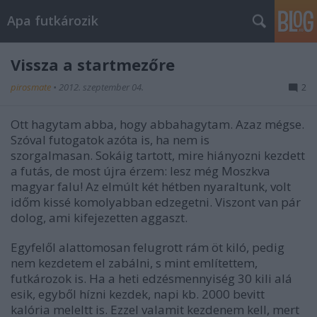
Apa futkározik
Vissza a startmezőre
pirosmate
•
2012. szeptember 04.
2
Ott hagytam abba, hogy abbahagytam. Azaz mégse.
Szóval futogatok azóta is, ha nem is
szorgalmasan. Sokáig tartott, mire hiányozni kezdett
a futás, de most újra érzem: lesz még Moszkva
magyar falu! Az elmúlt két hétben nyaraltunk, volt
időm kissé komolyabban edzegetni. Viszont van pár
dolog, ami kifejezetten aggaszt.
Egyfelől alattomosan felugrott rám öt kiló, pedig
nem kezdetem el zabálni, s mint említettem,
futkározok is. Ha a heti edzésmennyiség 30 kili alá
esik, egyből hízni kezdek, napi kb. 2000 bevitt
kalória meleltt is. Ezzel valamit kezdenem kell, mert