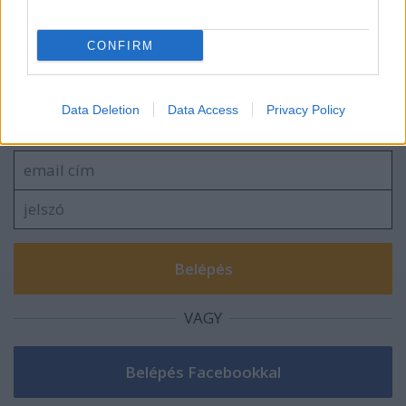
CONFIRM
Szólj hozzá!
Data Deletion
Data Access
Privacy Policy
A hozzászóláshoz be kell lépned!
VAGY